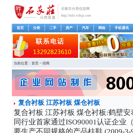
石家庄分类信息网
http://info.wdsjz.com
首页
分类
二手
房产
汽车
网络
手机通讯
当前位置：
首页
>
招商
复合衬板 江苏衬板 煤仓衬板
复合衬板 江苏衬板 煤仓衬板:鹤壁
同行业首家通过ISO90001认证企业（w
要生产不同规格的产品柱鞋 (2009-3-9 11