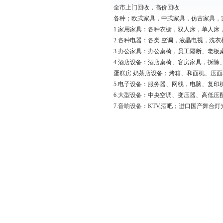
全市上门回收，高价回收
各种；欧式家具，中式家具，仿古家具，
1.家用家具：各种衣橱，双人床，单人
2.各种电器：各类 空调，液晶电视，洗
3.办公家具：办公桌椅，员工隔断、老
4.酒店设备：酒店桌椅、客房家具，拆
蛋糕房 奶茶店设备；烤箱、和面机、压
5.电子设备：服务器、网线，电脑、复印
6.大型设备：中央空调、变压器、高低
7.音响设备：KTV,酒吧；进口国产舞