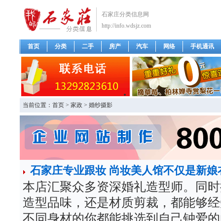
石家庄分类信息网
http://info.wdsjz.com
首页
分类
二手
房产
汽车
网络
手机通讯
当前位置：
首页
>
家政
>
婚纱摄影
石家庄专业跟妆 尚妆美人馆不仅是新娘
本店汇聚众多资深婚礼造型师。同时
造型品味，还是材质剪裁，都能够经
不同身材的你都能挑选到自己钟爱的白纱。