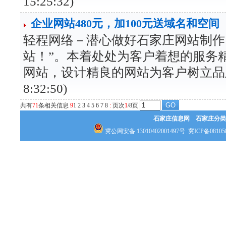
15:25:32)
企业网站480元，加100元送域名和空间
轻程网络－潜心做好石家庄网站制作
站！”。本着处处为客户着想的服务
网站，设计精良的网站为客户树立品牌形象
8:32:50)
共有
71
条相关信息
9
1
2
3
4
5
6
7
8
:
页次
1
/8页
石家庄信息网
石家庄分类
冀公网安备 13010402001497号
冀ICP备08105