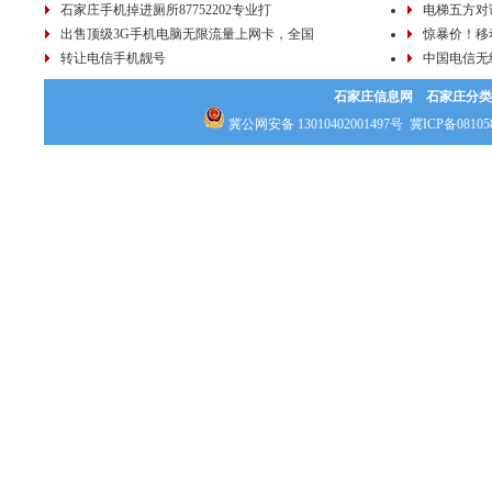
石家庄手机掉进厕所87752202专业打
电梯五方对
出售顶级3G手机电脑无限流量上网卡，全国
惊暴价！移
转让电信手机靓号
中国电信无
石家庄信息网
石家庄分类
冀公网安备 13010402001497号
冀ICP备08105