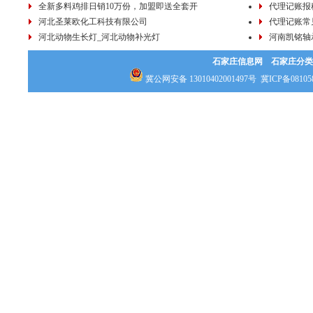
全新多料鸡排日销10万份，加盟即送全套开
代理记账报
河北圣莱欧化工科技有限公司
代理记账常
河北动物生长灯_河北动物补光灯
河南凯铭轴
石家庄信息网
石家庄分类
冀公网安备 13010402001497号
冀ICP备08105