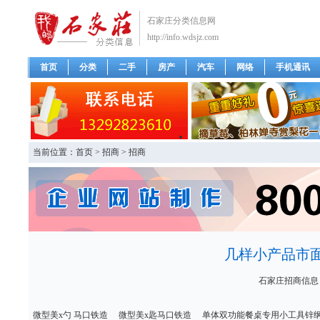
石家庄分类信息网
http://info.wdsjz.com
首页
分类
二手
房产
汽车
网络
手机通讯
当前位置：
首页
>
招商
>
招商
几样小产品市
石家庄招商信息
微型美x勺 马口铁造 微型美x匙马口铁造 单体双功能餐桌专用小工具锌